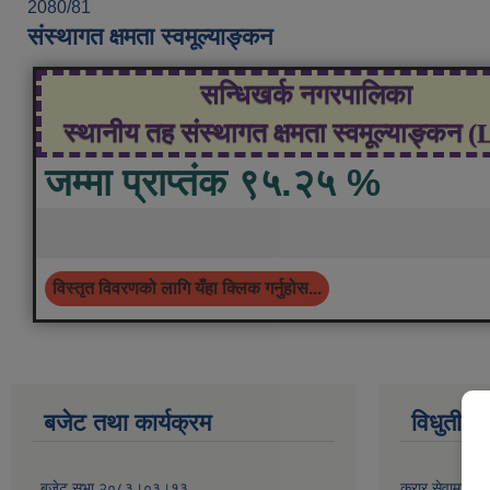
2080/81
संस्थागत क्षमता स्वमूल्याङ्कन
सन्धिखर्क नगरपालिका
स्थानीय तह संस्थागत क्षमता स्वमूल्याङ्कन 
जम्मा प्राप्तंक ९५.२५ %
विस्तृत विवरणको लागि यँहा क्लिक गर्नुहोस...
बजेट तथा कार्यक्रम
विधुतीय 
बजेट सभा २०८३।०३।१३
करार सेवामा कर्म