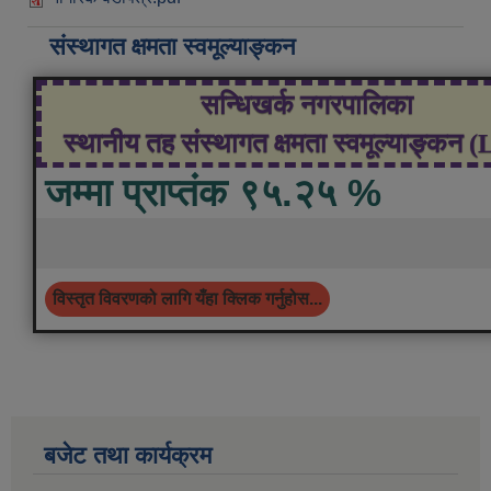
संस्थागत क्षमता स्वमूल्याङ्कन
सन्धिखर्क नगरपालिका
स्थानीय तह संस्थागत क्षमता स्वमूल्याङ्कन 
जम्मा प्राप्तंक ९५.२५ %
विस्तृत विवरणको लागि यँहा क्लिक गर्नुहोस...
बजेट तथा कार्यक्रम