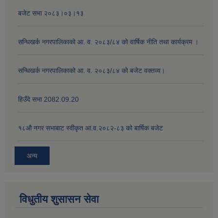
बजेट सभा २०८३।०३।१३
सन्धिखर्क नगरपालिकाको आ. व. २०८३/८४ काे वार्षिक नीति तथा कार्यक्रम ।
सन्धिखर्क नगरपालिकाको आ. व. २०८३/८४ काे बजेट वक्तव्य।
हिउँदे सभा 2082.09.20
१८‍औ नगर सभाबाट स्वीकृत आ.व.२०८२-८३ को बार्षिक बजेट
अन्य
विधुतीय शुसासन सेवा