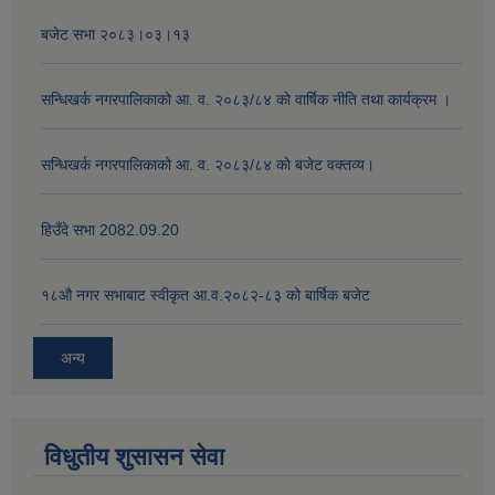
बजेट सभा २०८३।०३।१३
सन्धिखर्क नगरपालिकाको आ. व. २०८३/८४ काे वार्षिक नीति तथा कार्यक्रम ।
सन्धिखर्क नगरपालिकाको आ. व. २०८३/८४ काे बजेट वक्तव्य।
हिउँदे सभा 2082.09.20
१८‍औ नगर सभाबाट स्वीकृत आ.व.२०८२-८३ को बार्षिक बजेट
अन्य
विधुतीय शुसासन सेवा