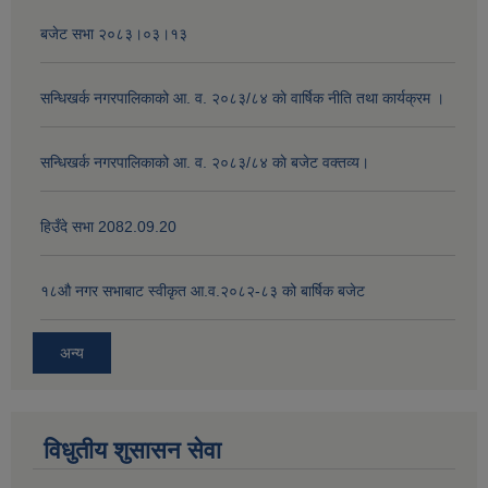
बजेट सभा २०८३।०३।१३
सन्धिखर्क नगरपालिकाको आ. व. २०८३/८४ काे वार्षिक नीति तथा कार्यक्रम ।
सन्धिखर्क नगरपालिकाको आ. व. २०८३/८४ काे बजेट वक्तव्य।
हिउँदे सभा 2082.09.20
१८‍औ नगर सभाबाट स्वीकृत आ.व.२०८२-८३ को बार्षिक बजेट
अन्य
विधुतीय शुसासन सेवा