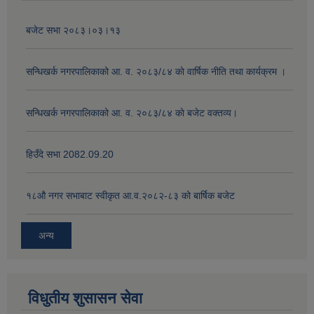
बजेट सभा २०८३।०३।१३
सन्धिखर्क नगरपालिकाको आ. व. २०८३/८४ काे वार्षिक नीति तथा कार्यक्रम ।
सन्धिखर्क नगरपालिकाको आ. व. २०८३/८४ काे बजेट वक्तव्य।
हिउँदे सभा 2082.09.20
१८‍औ नगर सभाबाट स्वीकृत आ.व.२०८२-८३ को बार्षिक बजेट
अन्य
विधुतीय शुसासन सेवा