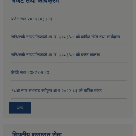
बजेट तथा कार्यक्रम
बजेट सभा २०८३।०३।१३
सन्धिखर्क नगरपालिकाको आ. व. २०८३/८४ काे वार्षिक नीति तथा कार्यक्रम ।
सन्धिखर्क नगरपालिकाको आ. व. २०८३/८४ काे बजेट वक्तव्य।
हिउँदे सभा 2082.09.20
१८‍औ नगर सभाबाट स्वीकृत आ.व.२०८२-८३ को बार्षिक बजेट
अन्य
विधुतीय शुसासन सेवा