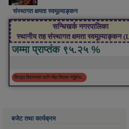
संस्थागत क्षमता स्वमूल्याङ्कन
सन्धिखर्क नगरपालिका
स्थानीय तह संस्थागत क्षमता स्वमूल्याङ्कन 
जम्मा प्राप्तंक ९५.२५ %
विस्तृत विवरणको लागि यँहा क्लिक गर्नुहोस...
बजेट तथा कार्यक्रम