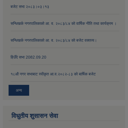
बजेट सभा २०८३।०३।१३
सन्धिखर्क नगरपालिकाको आ. व. २०८३/८४ काे वार्षिक नीति तथा कार्यक्रम ।
सन्धिखर्क नगरपालिकाको आ. व. २०८३/८४ काे बजेट वक्तव्य।
हिउँदे सभा 2082.09.20
१८‍औ नगर सभाबाट स्वीकृत आ.व.२०८२-८३ को बार्षिक बजेट
अन्य
विधुतीय शुसासन सेवा