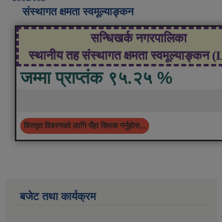
संस्थागत क्षमता स्वमूल्याङ्कन
सन्धिखर्क नगरपालिका
स्थानीय तह संस्थागत क्षमता स्वमूल्याङ्कन 
जम्मा प्राप्तंक ९५.२५ %
विस्तृत विवरणको लागि यँहा क्लिक गर्नुहोस...
बजेट तथा कार्यक्रम