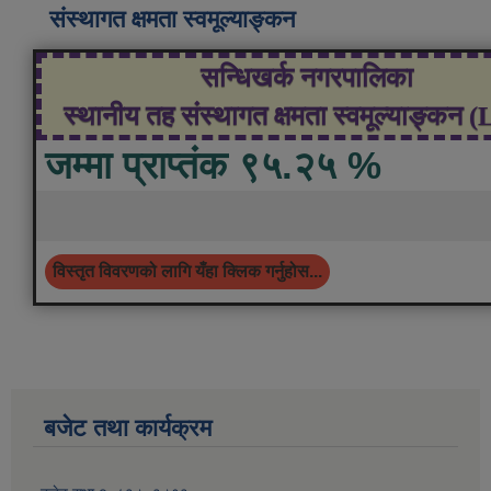
संस्थागत क्षमता स्वमूल्याङ्कन
सन्धिखर्क नगरपालिका
स्थानीय तह संस्थागत क्षमता स्वमूल्याङ्कन 
जम्मा प्राप्तंक ९५.२५ %
विस्तृत विवरणको लागि यँहा क्लिक गर्नुहोस...
बजेट तथा कार्यक्रम