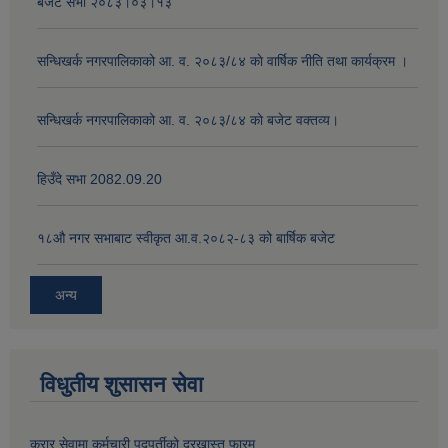
बजेट सभा २०८३।०३।१३
सन्धिखर्क नगरपालिकाको आ. व. २०८३/८४ काे वार्षिक नीति तथा कार्यक्रम ।
सन्धिखर्क नगरपालिकाको आ. व. २०८३/८४ काे बजेट वक्तव्य।
हिउँदे सभा 2082.09.20
१८‍औ नगर सभाबाट स्वीकृत आ.व.२०८२-८३ को बार्षिक बजेट
अन्य
विधुतीय शुसासन सेवा
करार सेवामा कर्मचारी पदपूर्तीको दरखास्त फारम