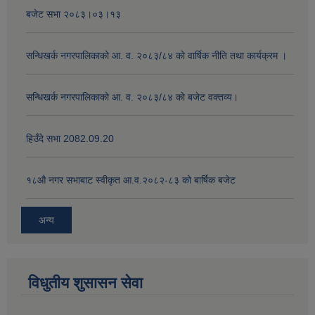
बजेट सभा २०८३।०३।१३
सन्धिखर्क नगरपालिकाको आ. व. २०८३/८४ काे वार्षिक नीति तथा कार्यक्रम ।
सन्धिखर्क नगरपालिकाको आ. व. २०८३/८४ काे बजेट वक्तव्य।
हिउँदे सभा 2082.09.20
१८‍औ नगर सभाबाट स्वीकृत आ.व.२०८२-८३ को बार्षिक बजेट
अन्य
विधुतीय शुसासन सेवा