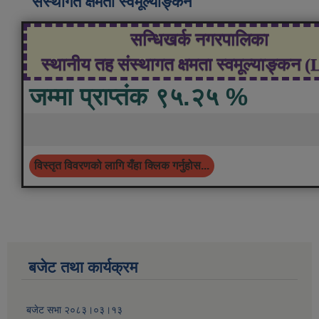
संस्थागत क्षमता स्वमूल्याङ्कन
सन्धिखर्क नगरपालिका
स्थानीय तह संस्थागत क्षमता स्वमूल्याङ्कन 
जम्मा प्राप्तंक ९५.२५ %
विस्तृत विवरणको लागि यँहा क्लिक गर्नुहोस...
बजेट तथा कार्यक्रम
बजेट सभा २०८३।०३।१३