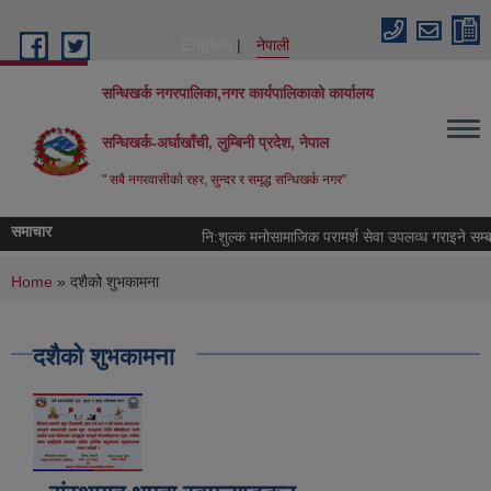
Skip to main content
English
नेपाली
सन्धिखर्क नगरपालिका,नगर कार्यपालिकाको कार्यालय
सन्धिखर्क-अर्घाखाँची, लुम्बिनी प्रदेश, नेपाल
" सबै नगरवासीकाे रहर, सुन्दर र समृद्ध सन्धिखर्क नगर"
समाचार
नि:शुल्क मनोसामाजिक परामर्श सेवा उपलव्ध गराइने सम्बन्
You are here
Home
» दशैको शुभकामना
दशैको शुभकामना