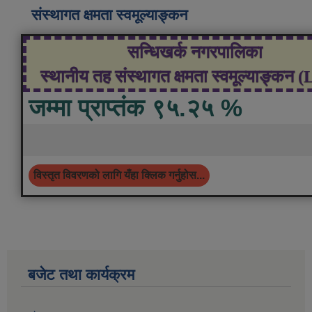
संस्थागत क्षमता स्वमूल्याङ्कन
सन्धिखर्क नगरपालिका
स्थानीय तह संस्थागत क्षमता स्वमूल्याङ्कन 
जम्मा प्राप्तंक ९५.२५ %
विस्तृत विवरणको लागि यँहा क्लिक गर्नुहोस...
बजेट तथा कार्यक्रम