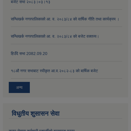
बजेट सभा २०८३।०३।१३
सन्धिखर्क नगरपालिकाको आ. व. २०८३/८४ काे वार्षिक नीति तथा कार्यक्रम ।
सन्धिखर्क नगरपालिकाको आ. व. २०८३/८४ काे बजेट वक्तव्य।
हिउँदे सभा 2082.09.20
१८‍औ नगर सभाबाट स्वीकृत आ.व.२०८२-८३ को बार्षिक बजेट
अन्य
विधुतीय शुसासन सेवा
करार सेवामा कर्मचारी पदपूर्तीको दरखास्त फारम