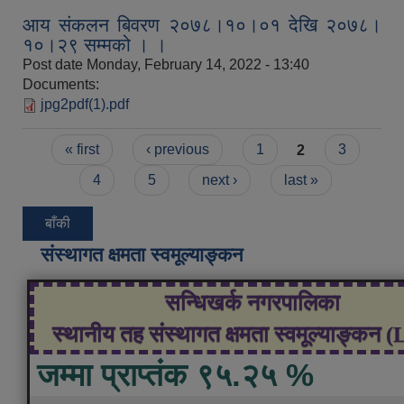
आय संकलन बिवरण २०७८।१०।०१ देखि २०७८।
१०।२९ सम्मको । ।
Post date
Monday, February 14, 2022 - 13:40
Documents:
jpg2pdf(1).pdf
Pages
« first
‹ previous
1
2
3
4
5
next ›
last »
बाँकी
संस्थागत क्षमता स्वमूल्याङ्कन
सन्धिखर्क नगरपालिका
स्थानीय तह संस्थागत क्षमता स्वमूल्याङ्कन 
जम्मा प्राप्तंक ९५.२५ %