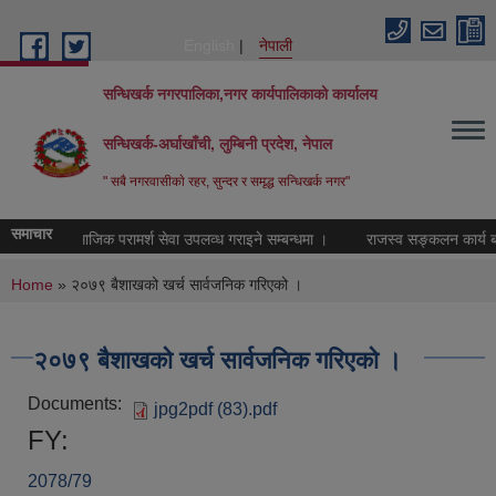
Skip to main content
English
नेपाली
सन्धिखर्क नगरपालिका,नगर कार्यपालिकाको कार्यालय
सन्धिखर्क-अर्घाखाँची, लुम्बिनी प्रदेश, नेपाल
" सबै नगरवासीकाे रहर, सुन्दर र समृद्ध सन्धिखर्क नगर"
समाचार
:शुल्क मनोसामाजिक परामर्श सेवा उपलव्ध गराइने सम्बन्धमा ।
राजस्व सङ्कलन कार्य बन्द
You are here
Home
» २०७९ बैशाखको खर्च सार्वजनिक गरिएको ।
२०७९ बैशाखको खर्च सार्वजनिक गरिएको ।
Documents:
jpg2pdf (83).pdf
FY:
2078/79