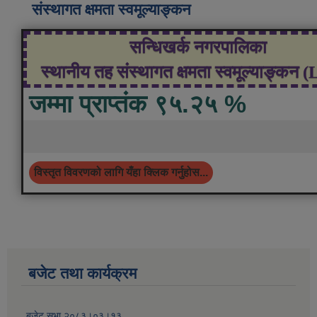
संस्थागत क्षमता स्वमूल्याङ्कन
सन्धिखर्क नगरपालिका
स्थानीय तह संस्थागत क्षमता स्वमूल्याङ्कन 
जम्मा प्राप्तंक ९५.२५ %
विस्तृत विवरणको लागि यँहा क्लिक गर्नुहोस...
बजेट तथा कार्यक्रम
बजेट सभा २०८३।०३।१३