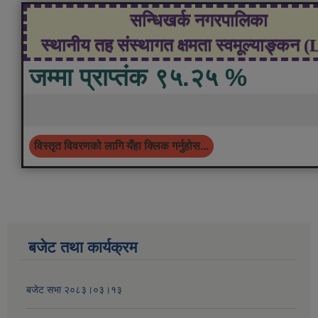
सन्धिखर्क नगरपालिका
स्थानीय तह संस्थागत क्षमता स्वमूल्याङ्कन 
जम्मा प्राप्तंक ९५.२५ %
विस्तृत विवरणको लागि यँहा क्लिक गर्नुहोस...
बजेट तथा कार्यक्रम
बजेट सभा २०८३।०३।१३