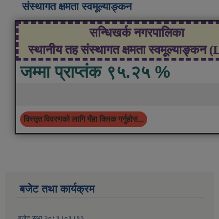
संस्थागत क्षमता स्वमूल्याङ्कन
सन्धिखर्क नगरपालिका
स्थानीय तह संस्थागत क्षमता स्वमूल्याङ्कन 
जम्मा प्राप्तंक ९५.२५ %
विस्तृत विवरणको लागि यँहा क्लिक गर्नुहोस...
बजेट तथा कार्यक्रम
बजेट सभा २०८३।०३।१३