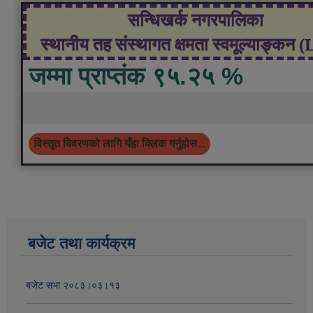
सन्धिखर्क नगरपालिका
स्थानीय तह संस्थागत क्षमता स्वमूल्याङ्कन 
जम्मा प्राप्तंक ९५.२५ %
विस्तृत विवरणको लागि यँहा क्लिक गर्नुहोस...
बजेट तथा कार्यक्रम
बजेट सभा २०८३।०३।१३