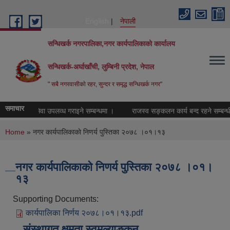
Skip to main content
English
नेपाली
सन्धिखर्क नगरपालिका,नगर कार्यपालिकाको कार्यालय
सन्धिखर्क-अर्घाखाँची, लुम्बिनी प्रदेश, नेपाल
" सबै नगरवासीकाे रहर, सुन्दर र समृद्ध सन्धिखर्क नगर"
समाचार
िक परामर्श सेवा उपलव्ध गराइने सम्बन्धमा ।
राजस्व सङ्कलन कार्य बन्द रहने सम्बन्धी 
You are here
Home
» नगर कार्यपालिकाकाे निणर्य पुस्तिका २०७८ ।०१।१३
नगर कार्यपालिकाकाे निणर्य पुस्तिका २०७८ ।०१।
१३
Supporting Documents:
कार्यपालिका निर्णय २०७८।०१।१३.pdf
संस्थागत क्षमता स्वमूल्याङ्कन