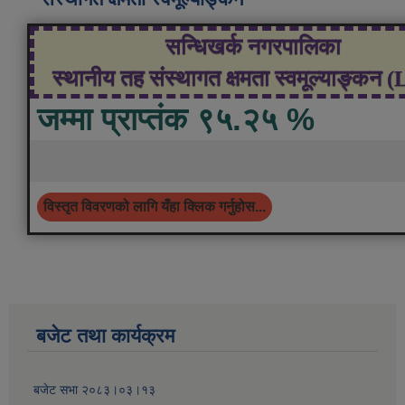
सन्धिखर्क नगरपालिका
स्थानीय तह संस्थागत क्षमता स्वमूल्याङ्कन 
जम्मा प्राप्तंक ९५.२५ %
विस्तृत विवरणको लागि यँहा क्लिक गर्नुहोस...
बजेट तथा कार्यक्रम
बजेट सभा २०८३।०३।१३