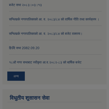
बजेट सभा २०८३।०३।१३
सन्धिखर्क नगरपालिकाको आ. व. २०८३/८४ काे वार्षिक नीति तथा कार्यक्रम ।
सन्धिखर्क नगरपालिकाको आ. व. २०८३/८४ काे बजेट वक्तव्य।
हिउँदे सभा 2082.09.20
१८‍औ नगर सभाबाट स्वीकृत आ.व.२०८२-८३ को बार्षिक बजेट
अन्य
विधुतीय शुसासन सेवा