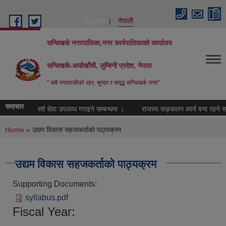
Skip to main content
English
नेपाली
सन्धिखर्क नगरपालिका,नगर कार्यपालिकाको कार्यालय
सन्धिखर्क-अर्घाखाँची, लुम्बिनी प्रदेश, नेपाल
" सबै नगरवासीकाे रहर, सुन्दर र समृद्ध सन्धिखर्क नगर"
समाचार
सामाजिक परामर्श सेवा उपलव्ध गराइने सम्बन्धमा ।
राजस्व सङ्कलन कार्य बन्द रहने सम्ब
You are here
Home
» उद्यम विकास सहजकर्ताको पाठ्यक्रम
उद्यम विकास सहजकर्ताको पाठ्यक्रम
Supporting Documents:
syllabus.pdf
Fiscal Year: