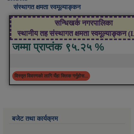
संस्थागत क्षमता स्वमूल्याङ्कन
सन्धिखर्क नगरपालिका
स्थानीय तह संस्थागत क्षमता स्वमूल्याङ्कन 
जम्मा प्राप्तंक ९५.२५ %
विस्तृत विवरणको लागि यँहा क्लिक गर्नुहोस...
बजेट तथा कार्यक्रम