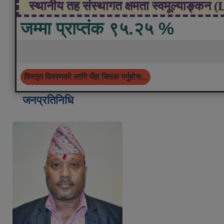
स्थानीय तह संस्थागत क्षमता स्वमूल्याङ्कन 
जम्मा प्राप्तंक ९५.२५ %
विस्तृत विवरणको लागि यँहा क्लिक गर्नुहोस...
जनप्रतिनिधि