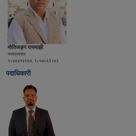
मोतिजङ्ग रायमाझी
नगरप्रवक्ता
९८४७३१४९६७, ९८५७०६९२४२
पदाधिकारी