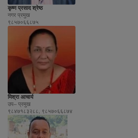
कृष्ण प्रसाद श्रेष्ठ
नगर प्रमुख
९८५७०६६८७५
मिश्रा आचार्य
उप– प्रमुख
९८४७१८३२८८, ९८५७०६६८७४