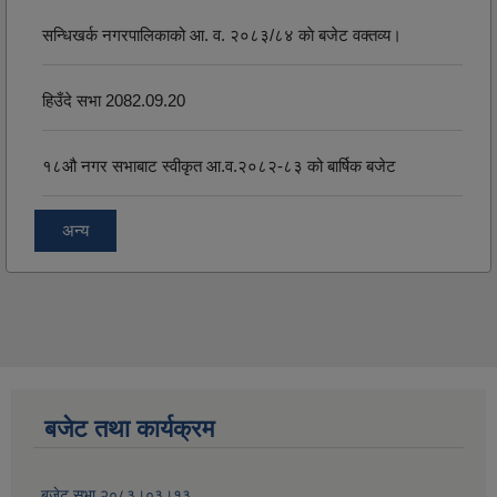
सन्धिखर्क नगरपालिकाको आ. व. २०८३/८४ काे बजेट वक्तव्य।
हिउँदे सभा 2082.09.20
१८‍औ नगर सभाबाट स्वीकृत आ.व.२०८२-८३ को बार्षिक बजेट
अन्य
बजेट तथा कार्यक्रम
बजेट सभा २०८३।०३।१३