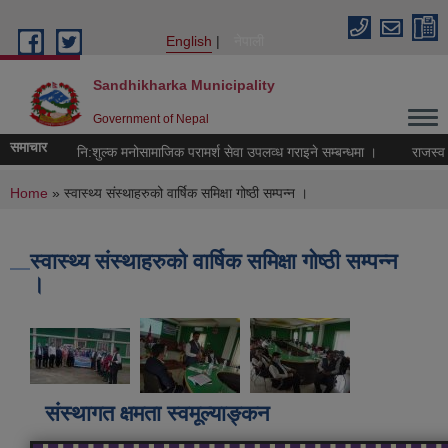
Skip to main content
English
नेपाली
Sandhikharka Municipality
Government of Nepal
समाचार
नि:शुल्क मनोसामाजिक परामर्श सेवा उपलव्ध गराइने सम्बन्धमा ।
राजस्व सङ
You are here
Home
» स्वास्थ्य संस्थाहरुको वार्षिक समिक्षा गोष्ठी सम्पन्न ।
स्वास्थ्य संस्थाहरुको वार्षिक समिक्षा गोष्ठी सम्पन्न
।
संस्थागत क्षमता स्वमूल्याङ्कन