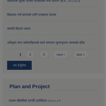
सामाजिक सुरक्षा प्रथम त्रैसासिक भत्ता विवरण आ.व. २०८२/८३
विद्यालय नर्स करारको लागि दरखास्त फाराम
सम्पत्ति विवरण फारम
अधिकृत स्तर कर्मचारीहरुको कार्य सम्पादन मूल्याङ्कन फारमको ढाँचा
Pages
1
2
3
next ›
last »
थप हेर्नुहोस
Plan and Project
प्रथम चौमासिक प्रगति प्रतिवेदन २०८०-८१