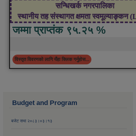
सन्धिखर्क नगरपालिका
स्थानीय तह संस्थागत क्षमता स्वमूल्याङ्कन 
जम्मा प्राप्तंक ९५.२५ %
विस्तृत विवरणको लागि यँहा क्लिक गर्नुहोस...
Budget and Program
बजेट सभा २०८३।०३।१३