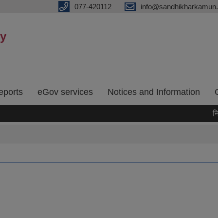
077-420112
info@sandhikharkamun.
ty
eports
eGov services
Notices and Information
नि:शु