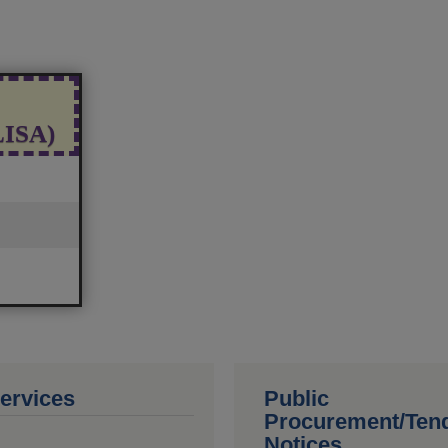
(LISA)
ervices
Public
Procurement/Ten
Notices