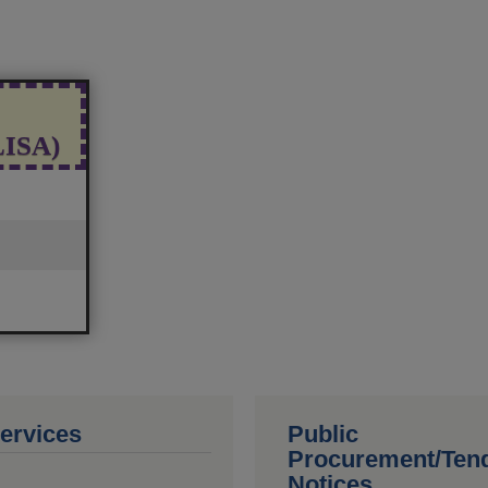
(LISA)
ervices
Public
Procurement/Ten
Notices