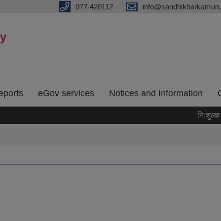
077-420112
info@sandhikharkamun.
ty
eports
eGov services
Notices and Information
नि:शुल्क मन