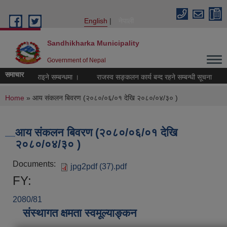
Skip to main content
English
नेपाली
Sandhikharka Municipality
Government of Nepal
समाचार
वा उपलव्ध गराइने सम्बन्धमा ।
राजस्व सङ्कलन कार्य बन्द रहने सम्बन्धी सूचना
स
You are here
Home
» आय संकलन बिवरण (२०८०/०६/०१ देखि २०८०/०४/३० )
आय संकलन बिवरण (२०८०/०६/०१ देखि
२०८०/०४/३० )
Documents:
jpg2pdf (37).pdf
FY:
2080/81
संस्थागत क्षमता स्वमूल्याङ्कन