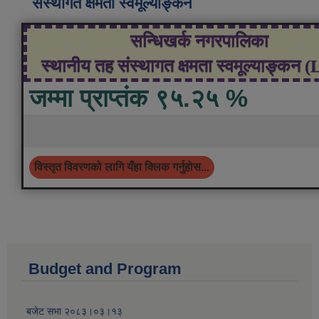
संस्थागत क्षमता स्वमूल्याङ्कन
सन्धिखर्क नगरपालिका
स्थानीय तह संस्थागत क्षमता स्वमूल्याङ्कन 
जम्मा प्राप्तंक ९५.२५ %
विस्तृत विवरणको लागि यँहा क्लिक गर्नुहोस...
Budget and Program
बजेट सभा २०८३।०३।१३