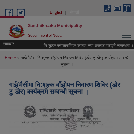
Skip to main content
English
नेपाली
Sandhikharka Municipality
Government of Nepal
समाचार
नि:शुल्क मनोसामाजिक परामर्श सेवा उपलव्ध गराइने सम्बन्धमा ।
You are here
Home
» गाई/भैसीमा नि:शुल्क बाँझोपन निवारण शिविर (डोर टु डोर) कार्यक्रम सम्बन्धी
सूचना ।
गाई/भैसीमा नि:शुल्क बाँझोपन निवारण शिविर (डोर
टु डोर) कार्यक्रम सम्बन्धी सूचना ।